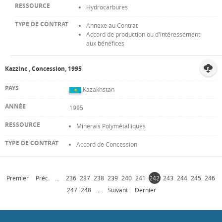
Hydrocarbures
Annexe au Contrat
Accord de production ou d'intéressement
aux bénéfices
Kazzinc , Concession, 1995
Kazakhstan
1995
Minerais Polymétalliques
Accord de Concession
Premier
Préc.
...
236
237
238
239
240
241
242
243
244
245
246
247
248
...
Suivant
Dernier