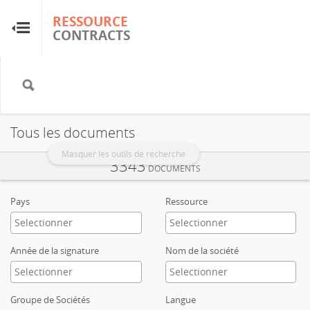
RESSOURCE
RESSOURCE
CONTRACTS
CONTRACTS
Accueil
À propos
Tous les documents
FAQ
Masquer les outils de recherche
3343
DOCUMENTS
Guides
Pays
Ressource
Glossaire
Année de la signature
Nom de la société
Recherche et analyse
Groupe de Sociétés
Langue
Sites de pays