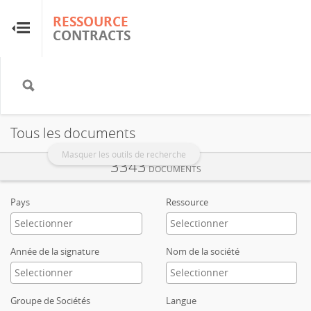
RESSOURCE
RESSOURCE
CONTRACTS
CONTRACTS
Accueil
À propos
Tous les documents
FAQ
Masquer les outils de recherche
3343
DOCUMENTS
Guides
Pays
Ressource
Glossaire
Année de la signature
Nom de la société
Recherche et analyse
Groupe de Sociétés
Langue
Sites de pays