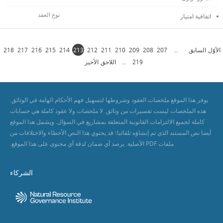
اتفاقية امتياز
الأوّل
السابق
...
207
208
209
210
211
212
213
214
215
216
217
218
219
...
اللاحق
الأخير
يوفر هذا الموقع ملخصات العقود وشروطها لتسهيل فهم الأحكام الهامة في الوثائق.
هذه الملخصات ليست تفسيرات من وثائق. لا ملخصات ولا عقود كاملة هي حسابات
كاملة لجميع الالتزامات القانونية المتعلقة بمشاريع في السؤال. ويشمل هذا الموقع
أيضا نص المستند الذي تم إنشاؤه تلقائيا؛ قد يحتوي هذا النص الأخطاء والاختلافات من
ملفات PDF الأصلية. يرصد أي ضمان لدقة أي محتوى على هذا الموقع.
الشركاء