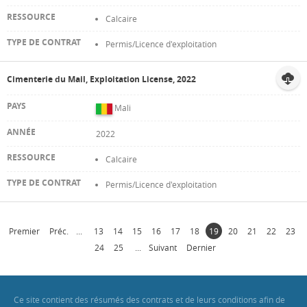
Calcaire
Permis/Licence d'exploitation
Cimenterie du Mail, Exploitation License, 2022
Mali
2022
Calcaire
Permis/Licence d'exploitation
Premier
Préc.
...
13
14
15
16
17
18
19
20
21
22
23
24
25
...
Suivant
Dernier
Ce site contient des résumés des contrats et de leurs conditions afin de