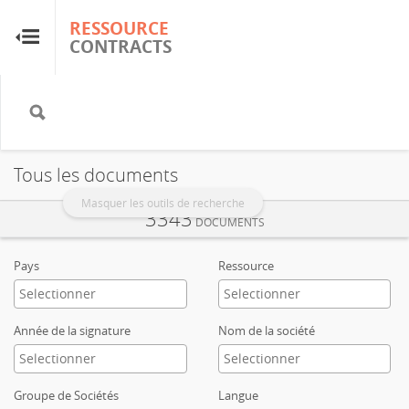
RESSOURCE
RESSOURCE
CONTRACTS
CONTRACTS
Accueil
À propos
Tous les documents
FAQ
Masquer les outils de recherche
3343
DOCUMENTS
Guides
Pays
Ressource
Glossaire
Année de la signature
Nom de la société
Recherche et analyse
Groupe de Sociétés
Langue
Sites de pays