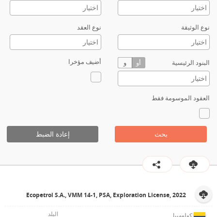
نوع الوثيقة
نوع العقد
أضيف مؤخرا
البنود الرئيسية
أو
و
العقود الموسومة فقط
بحث
إعادة الضبط
Ecopetrol S.A., VMM 14-1, PSA, Exploration License, 2022
كولومبيا