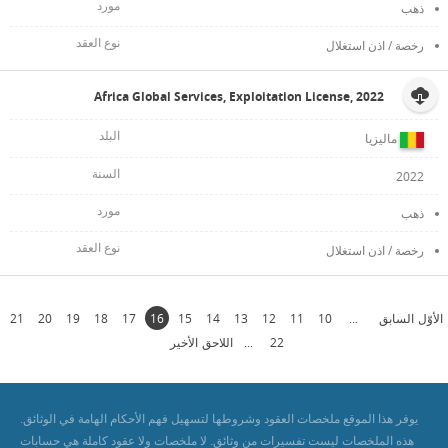
ذهب
رخصة / اذن استغلال
Africa Global Services, Exploitation License, 2022
ماليزيا
2022
ذهب
رخصة / اذن استغلال
الأوّل
السابق
...
10
11
12
13
14
15
16
17
18
19
20
21
22
...
اللاحق
الأخير
يوفر هذا الموقع ملخصات العقود وشروطها لتسهيل فهم الأحكام الهامة في الوثائق.
هذه الملخصات ليست تفسيرات من وثائق. لا ملخصات ولا عقود كاملة هي حسابات