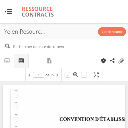
RESSOURCE
RESSOURCE
CONTRACTS
CONTRACTS
Yelen Resources Services, Exploitation License, 2022-1
Accueil
Voir le résumé
À propos
FAQ
-
+
de
29
Guides
Glossaire
Recherche et analyse
Sites de pays