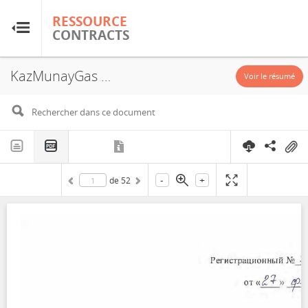
RESSOURCE
RESSOURCE
CONTRACTS
CONTRACTS
KazMunayGas JSC, PSA, 2023
Accueil
Voir le résumé
À propos
FAQ
-
+
de
52
Guides
Glossaire
Recherche et analyse
Sites de pays