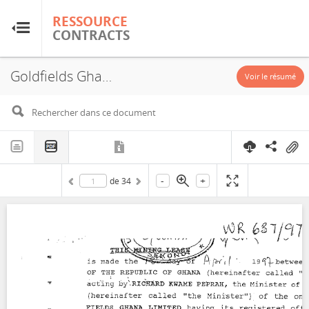
RESSOURCE
RESSOURCE
CONTRACTS
CONTRACTS
Goldfields Ghana Limited, WR637-97 Mining Lease, Concession, 1997
Accueil
Voir le résumé
À propos
FAQ
-
+
de
34
Guides
Glossaire
Recherche et analyse
Sites de pays