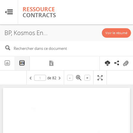
RESSOURCE
RESSOURCE
CONTRACTS
CONTRACTS
BP, Kosmos Energy Mauritania, SMH, PSA, 2023
Accueil
Voir le résumé
À propos
FAQ
-
+
de
82
Guides
Glossaire
Recherche et analyse
Sites de pays