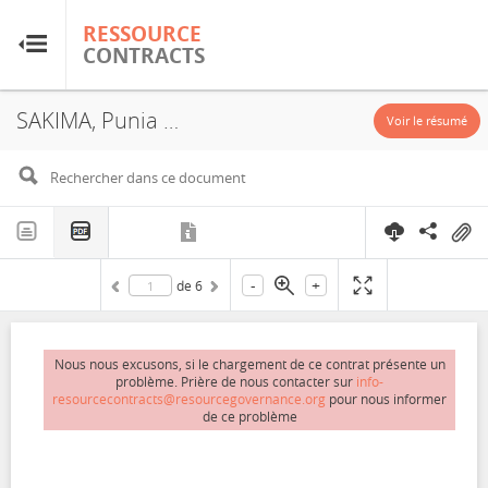
RESSOURCE
RESSOURCE
CONTRACTS
CONTRACTS
SAKIMA, Punia Kasese Mining PKM SA, PE 11, PE13, PE19, PE78, PE88, PE235, PE2591, Concession, 2021
Accueil
Voir le résumé
À propos
FAQ
-
+
de
6
Guides
Glossaire
Nous nous excusons, si le chargement de ce contrat présente un
problème. Prière de nous contacter sur
info-
resourcecontracts@resourcegovernance.org
pour nous informer
de ce problème
Recherche et analyse
Sites de pays