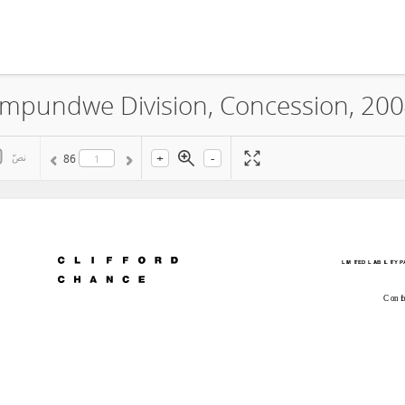
+
-
نصّ
86