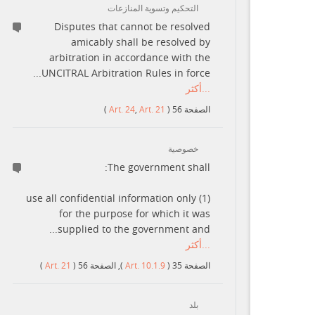
التحكيم وتسوية المنازعات
Disputes that cannot be resolved
amicably shall be resolved by
arbitration in accordance with the
UNCITRAL Arbitration Rules in force...
...أكثر
)
Art. 24
,
Art. 21
(
56
الصفحة
خصوصية
The government shall:
(1) use all confidential information only
for the purpose for which it was
supplied to the government and...
...أكثر
)
Art. 21
(
56
الصفحة
,
)
Art. 10.1.9
(
35
الصفحة
بلد