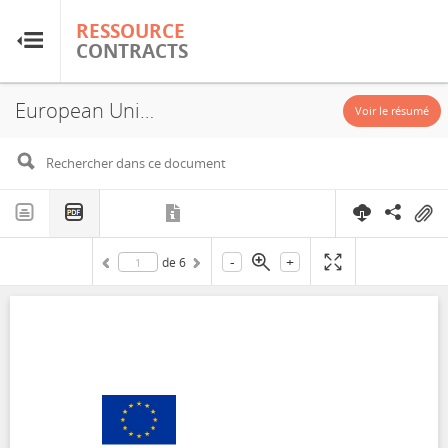
RESSOURCE
RESSOURCE
CONTRACTS
CONTRACTS
European Union and Namibia, Mineral Cooperation Agreement, 2022
Accueil
Voir le résumé
À propos
FAQ
-
+
de
6
Guides
Glossaire
Recherche et analyse
Sites de pays