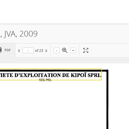
 JVA, 2009
-
+
PDF
of
23