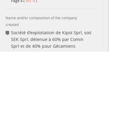
Page
4
(
Art. 4
)
Name and/or composition of the company
created
Société d'exploitation de Kipoï Sprl, soit
SEK Sprl, détenue à 60% par Comin
Sprl et de 40% pour Gécamiens
Page
1
(
Titre
)
,
Page
3
(
Art. 2
,
Art. 2
)
Name of company executing document
This site provides summaries of contracts and their terms 
La Générale des Carrières et des
the summaries nor the full contracts are complete accounts o
Mines, soit Gécamines; Congo
may contain errors and differences from the original PDF f
Minerals.
Page
2
(
Titre
,
Titre
)
PARTNERS
Name of field, block, deposit or site
Gisement de l'Etoile