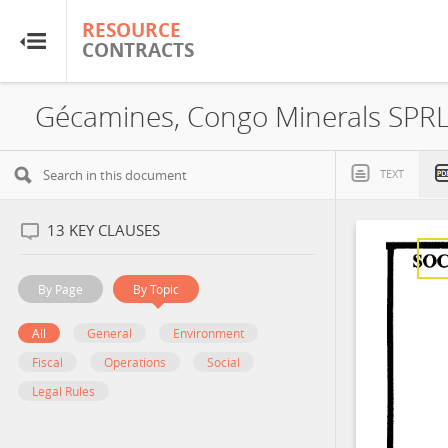
RESOURCE
RESOURCE
CONTRACTS
CONTRACTS
Home
Gécamines, Congo Minerals SPRL,
About
TEXT
FAQs
13
KEY CLAUSES
Guides
By Page
By Topic
Glossary
All
General
Environment
Fiscal
Operations
Social
Research & Analysis
Legal Rules
Country Sites