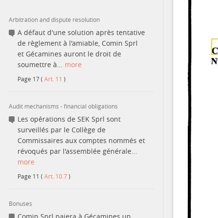
Arbitration and dispute resolution
Contact
A défaut d'une solution après tentative
de règlement à l'amiable, Comin Sprl
et Gécamines auront le droit de
soumettre à...
more
Page
17
(
Art. 11
)
Audit mechanisms - financial obligations
Les opérations de SEK Sprl sont
surveillés par le Collège de
Commissaires aux comptes nommés et
révoqués par l'assemblée générale...
more
Page
11
(
Art. 10.7
)
Bonuses
Comin Sprl paiera à Gécamines un