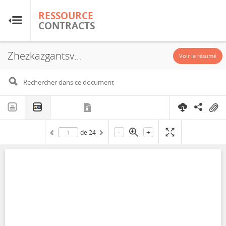
RESSOURCE
RESSOURCE
CONTRACTS
CONTRACTS
Zhezkazgantsvetmet, Kazakhmys, Exploitation License, 1997
Accueil
Voir le résumé
À propos
FAQ
-
+
de
24
Guides
Glossaire
Recherche et analyse
Sites de pays