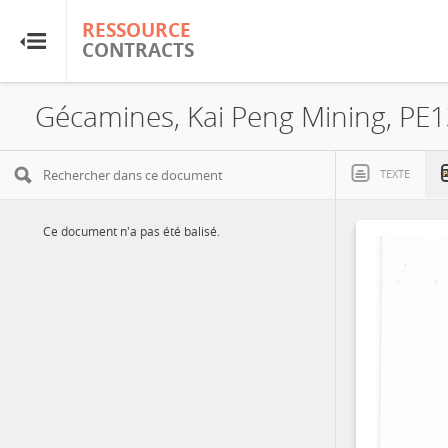
RESSOURCE
RESSOURCE
CONTRACTS
CONTRACTS
Accueil
Gécamines, Kai Peng Mining, PE
À propos
TEXTE
FAQ
Ce document n'a pas été balisé.
Guides
Glossaire
Recherche et analyse
Sites de pays