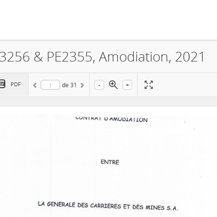
13256 & PE2355, Amodiation, 2021
-
+
PDF
de
31