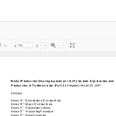
+
-
نصّ
74