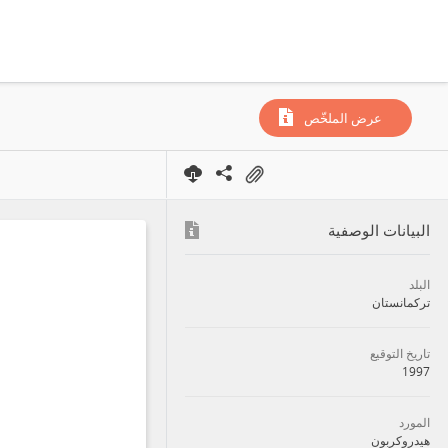
عرض الملخّص
البيانات الوصفية
البلد
تركمانستان
تاريخ التوقيع
1997
المورد
هيدروكربون