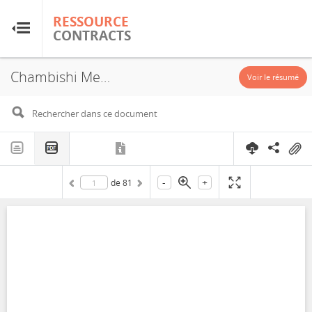
RESSOURCE
RESSOURCE
CONTRACTS
CONTRACTS
Chambishi Metals, Chambishi, Concession, 1998
Accueil
Voir le résumé
À propos
FAQ
-
+
de
81
Guides
Glossaire
Recherche et analyse
Sites de pays