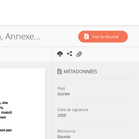
CBK, Compagnie des Bauxites de Kindia, Rusal, Accord de Concession, Annexe au Contrat, 2008
Voir le résumé
MÉTADONNÉES
Pays
Guinée
Date de signature
2008
Ressource
Bauxite