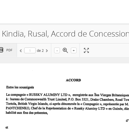
-
+
PDF
de
2