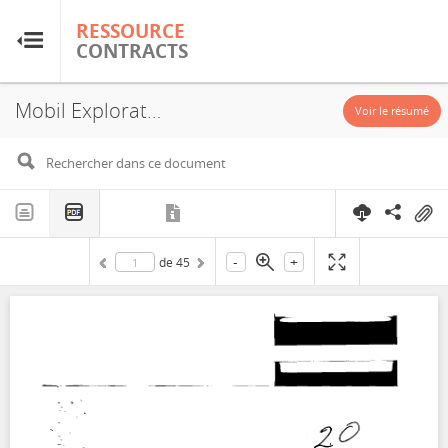
RESSOURCE
RESSOURCE
CONTRACTS
CONTRACTS
Mobil Exploration and Producing Services Inc., Principe National Petroleum Company S.A., Service Contract, 1998
Accueil
Voir le résumé
À propos
FAQ
-
+
de
45
Guides
Glossaire
Recherche et analyse
Sites de pays