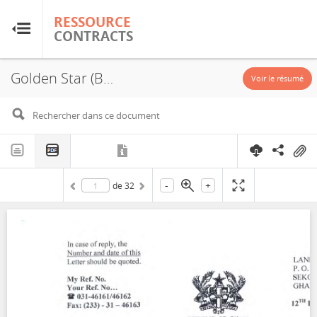
RESSOURCE
RESSOURCE
CONTRACTS
CONTRACTS
Golden Star (Bogoso/Prestea) Limited, Mampon Mining Lease, Concession, 2016
Accueil
Voir le résumé
À propos
FAQ
-
+
de
32
Guides
Glossaire
Recherche et analyse
Sites de pays