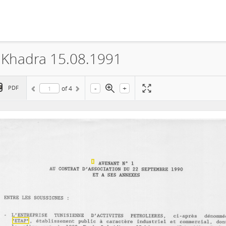
l Khadra 15.08.1991
-
+
PDF
of
4