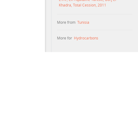
Khadra, Total Cession, 2011
More from
Tunisia
More for
Hydrocarbons
maries are not interpretations of the documents. Neither
es document text that was created automatically; such text