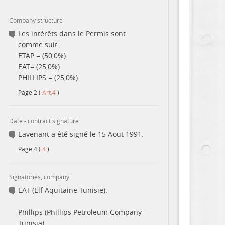
Company structure
Contact
Les intérêts dans le Permis sont
comme suit:
ETAP = (50,0%).
EAT= (25,0%)
PHILLIPS = (25,0%).
Page
2
(
Art.4
)
Date - contract signature
L'avenant a été signé le 15 Aout 1991.
Page
4
(
4
)
Signatories, company
EAT (Elf Aquitaine Tunisie).
Phillips (Phillips Petroleum Company
Tunisia).