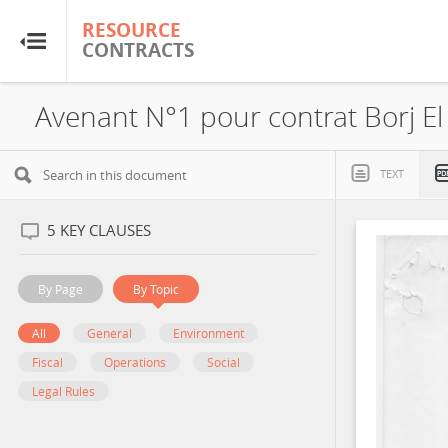
RESOURCE
RESOURCE
CONTRACTS
CONTRACTS
Home
Avenant N°1 pour contrat Borj E
About
TEXT
FAQs
5
KEY CLAUSES
Guides
By Page
By Topic
Glossary
All
General
Environment
Fiscal
Operations
Social
Research & Analysis
Legal Rules
Country Sites