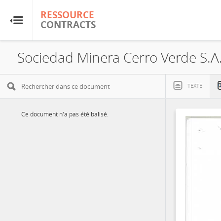
RESSOURCE
RESSOURCE
CONTRACTS
CONTRACTS
Accueil
À propos
TEXTE
FAQ
Ce document n'a pas été balisé.
Guides
Glossaire
Recherche et analyse
Sites de pays