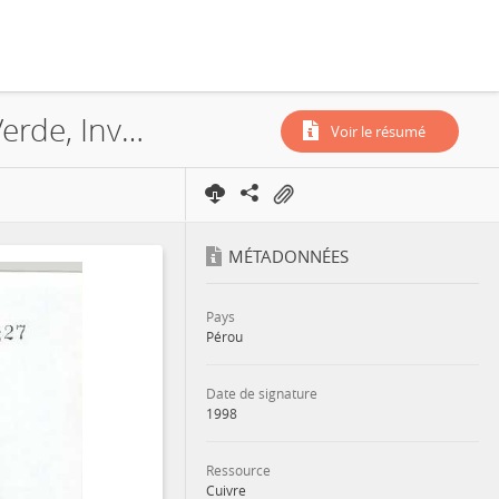
Sociedad Minera Cerro Verde S.A.A., Proyecto de Lixivacion de Cerro Verde, Investment Promotion Agreement, 1998
Voir le résumé
MÉTADONNÉES
Pays
Pérou
Date de signature
1998
Ressource
Cuivre