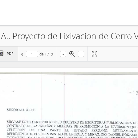
-
+
PDF
de
17