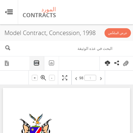
المورد
ال
TS
CONTRACTS
Model Contract, Concession, 1998
عرض الملخّص
+
-
98