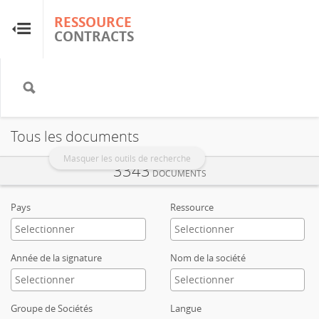
RESSOURCE
RESSOURCE
CONTRACTS
CONTRACTS
Accueil
À propos
Tous les documents
FAQ
Masquer les outils de recherche
3343
DOCUMENTS
Guides
Pays
Ressource
Glossaire
Année de la signature
Nom de la société
Recherche et analyse
Groupe de Sociétés
Langue
Sites de pays