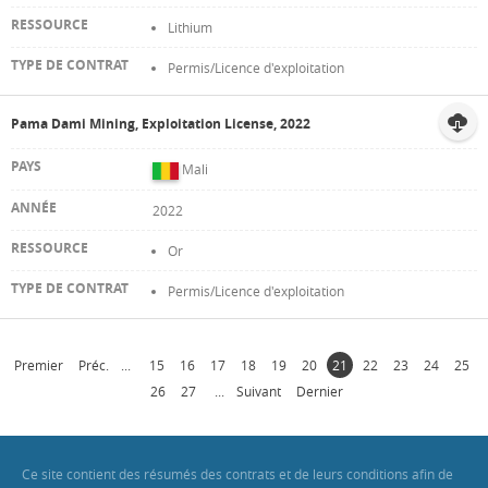
Lithium
Permis/Licence d'exploitation
Pama Dami Mining, Exploitation License, 2022
Mali
2022
Or
Permis/Licence d'exploitation
Premier
Préc.
...
15
16
17
18
19
20
21
22
23
24
25
26
27
...
Suivant
Dernier
Ce site contient des résumés des contrats et de leurs conditions afin de