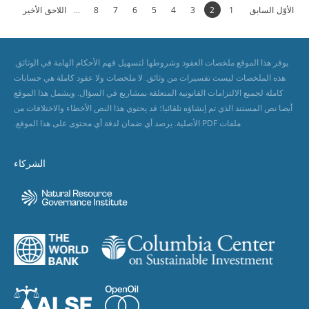
الأوّل
السابق
1
2
3
4
5
6
7
8
...
اللاحق
الأخير
يوفر هذا الموقع ملخصات العقود وشروطها لتسهيل فهم الأحكام الهامة في الوثائق.
هذه الملخصات ليست تفسيرات من وثائق. لا ملخصات ولا عقود كاملة هي حسابات
كاملة لجميع الالتزامات القانونية المتعلقة بمشاريع في السؤال. ويشمل هذا الموقع
أيضا نص المستند الذي تم إنشاؤه تلقائيا؛ قد يحتوي هذا النص الأخطاء والاختلافات من
ملفات PDF الأصلية. يرصد أي ضمان لدقة أي محتوى على هذا الموقع.
الشركاء